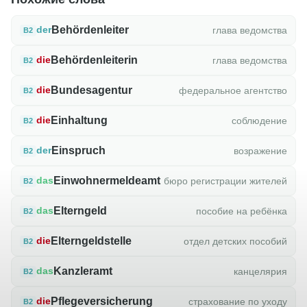
Behördenleiter
глава ведомства
der
B2
Behördenleiterin
глава ведомства
die
B2
Bundesagentur
федеральное агентство
die
B2
Einhaltung
соблюдение
die
B2
Einspruch
возражение
der
B2
Einwohnermeldeamt
бюро регистрации жителей
das
B2
Elterngeld
пособие на ребёнка
das
B2
Elterngeldstelle
отдел детских пособий
die
B2
Kanzleramt
канцелярия
das
B2
Pflegeversicherung
страхование по уходу
die
B2