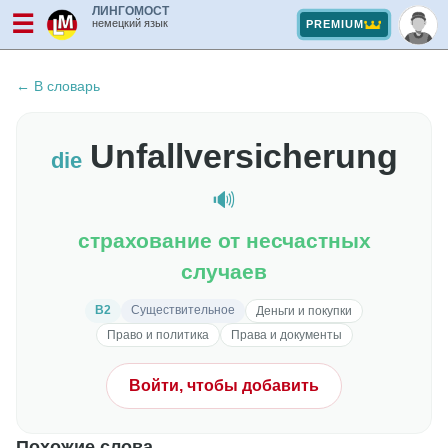
ЛИНГОМОСТ
☰
немецкий язык
PREMIUM
← В словарь
Unfallversicherung
die
🔊
страхование от несчастных
случаев
B2
Существительное
Деньги и покупки
Право и политика
Права и документы
Войти, чтобы добавить
Похожие слова