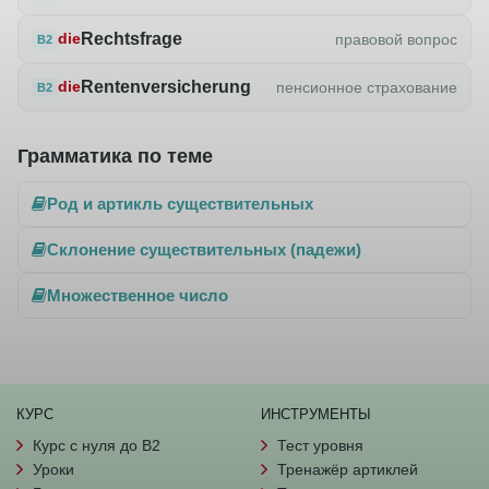
Rechtsfrage
правовой вопрос
die
B2
Rentenversicherung
пенсионное страхование
die
B2
Грамматика по теме
Род и артикль существительных
Склонение существительных (падежи)
Множественное число
КУРС
ИНСТРУМЕНТЫ
Курс с нуля до B2
Тест уровня
Уроки
Тренажёр артиклей