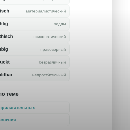
tisch
материалистический
htig
подлы
thisch
психопатический
ubig
правоверный
uckt
безразличный
uldbar
непрости́тельный
по теме
прилагательных
авнения