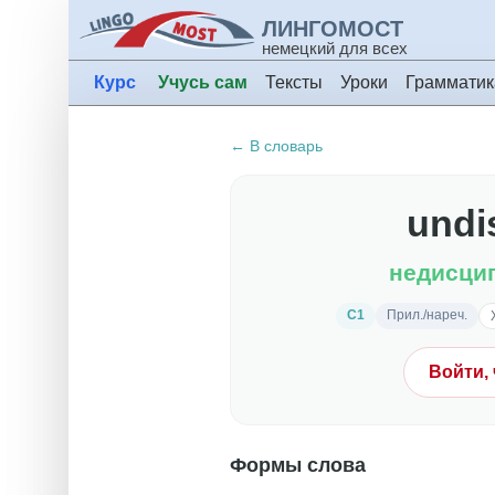
ЛИНГОМОСТ
немецкий для всех
Курс
Учусь сам
Тексты
Уроки
Грамматик
← В словарь
undis
недисци
C1
Прил./нареч.
Войти,
Формы слова