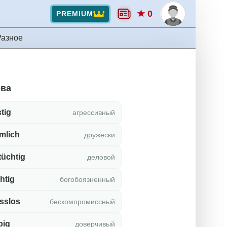
★ 0
PREMIUM
Разное
ова
stig
агрессивный
mlich
дружески
tüchtig
деловой
htig
богобоязненный
sslos
бескомпромиссный
big
доверчивый