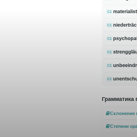
materialis
C1
niederträc
C1
psychopa
C1
strengglä
C1
unbeeindr
C1
unentsch
C1
Грамматика 
Склонение 
Степени ср