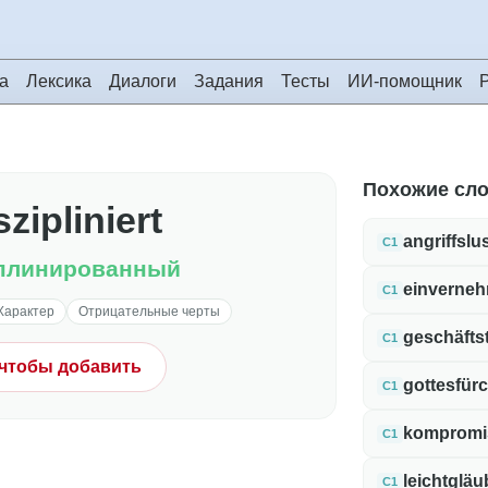
а
Лексика
Диалоги
Задания
Тесты
ИИ-помощник
Похожие сл
zipliniert
angriffslu
C1
плинированный
einverneh
C1
Характер
Отрицательные черты
geschäfts
C1
 чтобы добавить
gottesfürc
C1
kompromi
C1
leichtgläu
C1