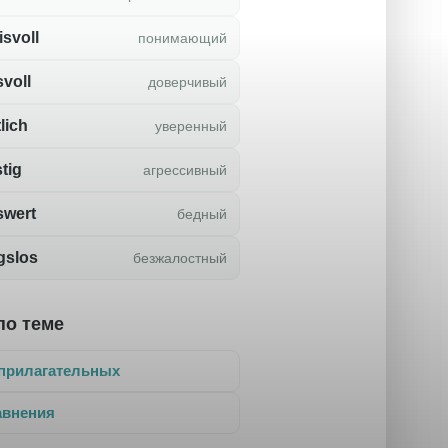
isvoll
понимающий
svoll
доверчивый
lich
уверенный
stig
агрессивный
swert
бедный
gslos
безжалостный
по теме
прилагательных
авнения