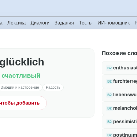
а
Лексика
Диалоги
Задания
Тесты
ИИ-помощник
Похожие сл
glücklich
enthusias
B2
 счастливый
furchterr
B2
Эмоции и настроение
Радость
liebenswü
B2
 чтобы добавить
melanchol
B2
pessimist
B2
posttraum
B2