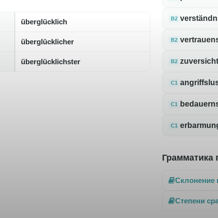
verständn
B2
überglücklich
vertrauen
B2
überglücklicher
zuversicht
überglücklichster
B2
angriffslu
C1
bedauern
C1
erbarmun
C1
Грамматика 
Склонение 
Степени ср