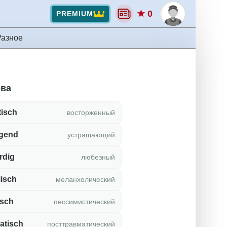
★ 0
PREMIUM
Разное
ова
tisch
восторженный
egend
устрашающий
rdig
любезный
isch
меланхолический
isch
пессимистический
atisch
посттравматический