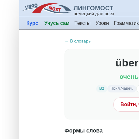
ЛИНГОМОСТ
немецкий для всех
Курс
Учусь сам
Тексты
Уроки
Грамматик
← В словарь
über
очень
B2
Прил./нареч.
Войти,
Формы слова