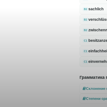
sachlich
B2
verschlüs
B2
zwischen
B2
besitzanz
C1
einfachhe
C1
einverneh
C1
Грамматика 
Склонение 
Степени ср