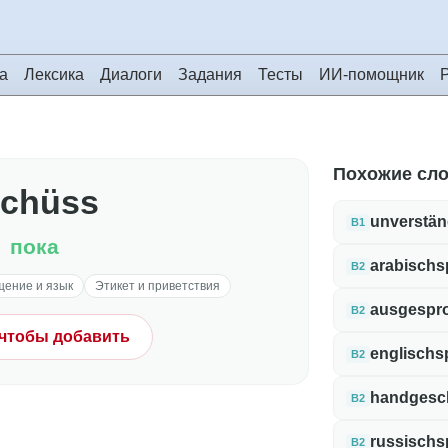
а
Лексика
Диалоги
Задания
Тесты
ИИ-помощник
Похожие сл
schüss
unverstän
B1
пока
arabischs
B2
ение и язык
Этикет и приветствия
ausgespr
B2
 чтобы добавить
englischs
B2
handgesc
B2
russischs
B2