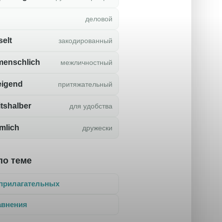
деловой
selt
закодированный
menschlich
межличностный
eigend
притяжательный
itshalber
для удобства
mlich
дружески
по теме
прилагательных
авнения