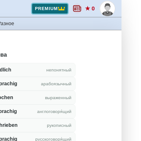
★ 0
PREMIUM
Разное
ова
dlich
непонятный
prachig
арабоязычный
ochen
выраженный
prachig
англоговоря́щий
hrieben
рукописный
prachig
русскоговоря́щий