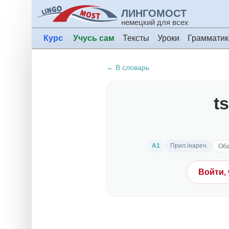
ЛИНГОМОСТ
немецкий для всех
Курс
Учусь сам
Тексты
Уроки
Грамматик
← В словарь
t
A1
Прил./нареч.
Общ
Войти,