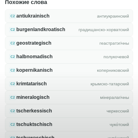
Похожие слова
antiukrainisch
антиукраинский
C2
burgenlandkroatisch
градищанско-хорватский
C2
geostrategisch
геастратэгічны
C2
halbnomadisch
полукочевой
C2
kopernikanisch
коперниковский
C2
krimtatarisch
крымско-татарский
C2
mineralogisch
мінералагічны
C2
tscherkessisch
черкесский
C2
tschuktschisch
чуко́тский
C2
tschuwaschisch
чува́шский
C2