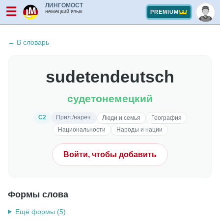
ЛИНГОМОСТ
☰
немецкий язык
PREMIUM
← В словарь
sudetendeutsch
судетонемецкий
C2
Прил./нареч.
Люди и семья
География
Национальности
Народы и нации
Войти, чтобы добавить
Формы слова
Ещё формы (5)