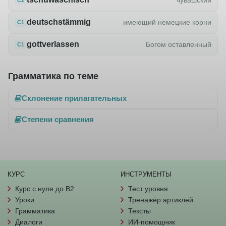
deutschstämmig
имеющий немецкие корни
C1
gottverlassen
Богом оставленный
C1
Грамматика по теме
Склонение прилагательных
Степени сравнения
КУРС
ИНСТРУМЕНТЫ
Курс с нуля до B2
Тест уровня
Уроки
Тренажёр артиклей
Грамматика
Тексты
Диалоги
ИИ-помощник