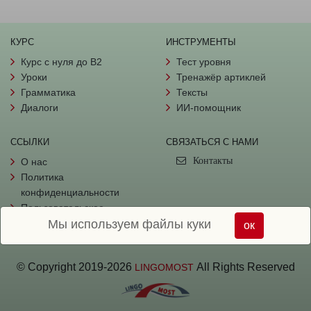
КУРС
ИНСТРУМЕНТЫ
Курс с нуля до B2
Тест уровня
Уроки
Тренажёр артиклей
Грамматика
Тексты
Диалоги
ИИ-помощник
ССЫЛКИ
СВЯЗАТЬСЯ С НАМИ
Контакты
О нас
Политика
конфиденциальности
Пользовательское
Мы используем файлы куки
соглашение
ок
© Copyright
2019-
2026
All Rights Reserved
LINGOMOST