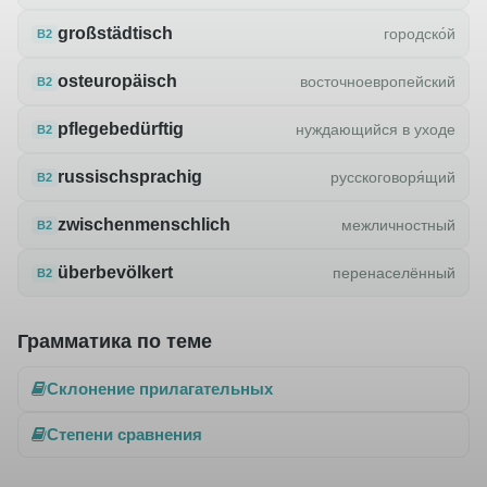
großstädtisch
городско́й
B2
osteuropäisch
восточноевропейский
B2
pflegebedürftig
нуждающийся в уходе
B2
russischsprachig
русскоговоря́щий
B2
zwischenmenschlich
межличностный
B2
überbevölkert
перенаселённый
B2
Грамматика по теме
Склонение прилагательных
Степени сравнения