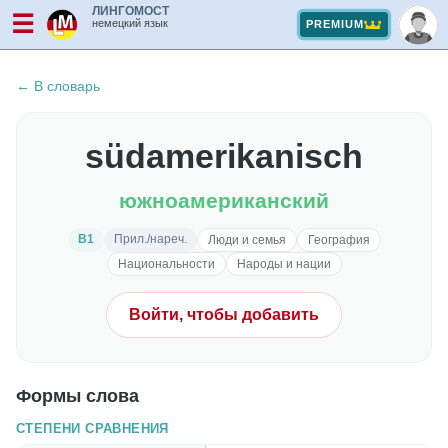
ЛИНГОМОСТ
☰
немецкий язык
PREMIUM
← В словарь
südamerikanisch
южноамериканский
B1
Прил./нареч.
Люди и семья
География
Национальности
Народы и нации
Войти, чтобы добавить
Формы слова
СТЕПЕНИ СРАВНЕНИЯ