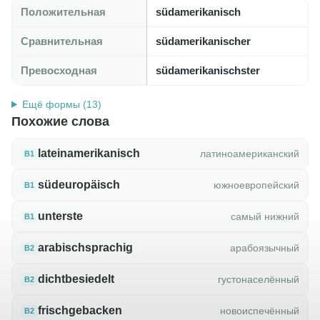
Положительная
südamerikanisch
Сравнительная
südamerikanischer
Превосходная
südamerikanischster
Ещё формы (13)
Похожие слова
lateinamerikanisch
латиноамериканский
B1
südeuropäisch
южноевропейский
B1
unterste
самый нижний
B1
arabischsprachig
арабоязычный
B2
dichtbesiedelt
густонаселённый
B2
frischgebacken
новоиспечённый
B2