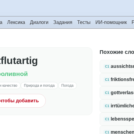
а
Лексика
Диалоги
Задания
Тесты
ИИ-помощник
Похожие сл
flutartig
aussichts
C1
роливной
friktionsfr
C1
и качество
Природа и погода
Погода
gottverla
C1
 чтобы добавить
irrtümlich
C1
lebenssp
C1
menschen
C1