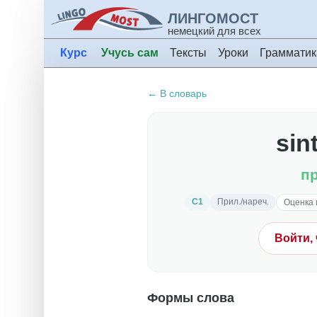
ЛИНГОМОСТ
немецкий для всех
Курс
Учусь сам
Тексты
Уроки
Грамматик
← В словарь
sint
п
C1
Прил./нареч.
Оценка 
Войти,
Формы слова