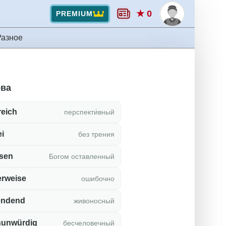
★ 0
PREMIUM
Разное
ова
reich
перспекти́вный
ei
без трения
ssen
Богом оставленный
erweise
ошибочно
endend
живоносный
unwürdig
бесчеловечный