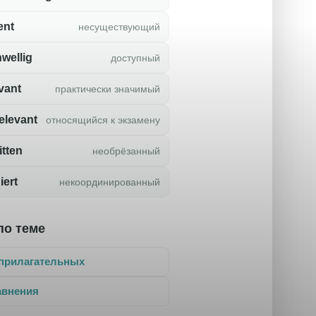
ent
несуществующий
wellig
доступный
vant
практически значимый
elevant
относящийся к экзамену
tten
необрёзанный
iert
некоординированный
по теме
прилагательных
авнения