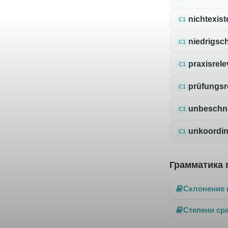
nichtexist
C1
niedrigsch
C1
praxisrele
C1
prüfungsr
C1
unbeschni
C1
unkoordin
C1
Грамматика 
Склонение 
Степени ср