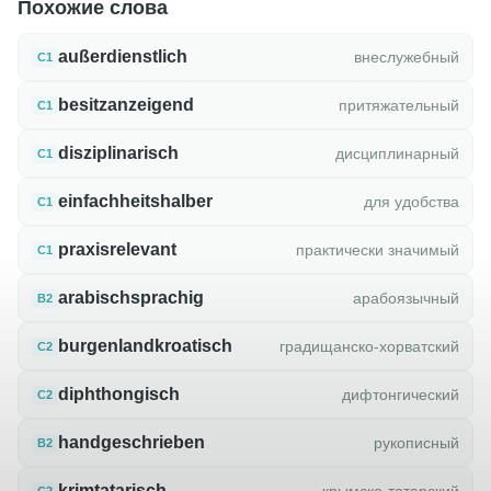
Похожие слова
außerdienstlich
внеслужебный
C1
besitzanzeigend
притяжательный
C1
disziplinarisch
дисциплинарный
C1
einfachheitshalber
для удобства
C1
praxisrelevant
практически значимый
C1
arabischsprachig
арабоязычный
B2
burgenlandkroatisch
градищанско-хорватский
C2
diphthongisch
дифтонгический
C2
handgeschrieben
рукописный
B2
krimtatarisch
крымско-татарский
C2