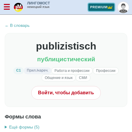
ЛИНГОМОСТ
☰
немецкий язык
PREMIUM
← В словарь
publizistisch
публицистический
C1
Прил./нареч.
Работа и профессии
Профессии
Общение и язык
СМИ
Войти, чтобы добавить
Формы слова
Ещё формы (5)