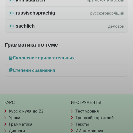
russischsprachig
русскоговоря́щий
B2
sachlich
деловой
B2
Грамматика по теме
Склонение прилагательных
Степени сравнения
КУРС
ИНСТРУМЕНТЫ
Курс с нуля до B2
Тест уровня
Уроки
Тренажёр артиклей
Грамматика
Тексты
Диалоги
ИИ-помощник