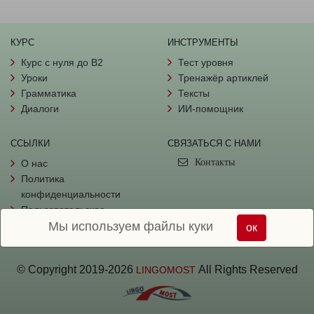
КУРС
ИНСТРУМЕНТЫ
Курс с нуля до B2
Тест уровня
Уроки
Тренажёр артиклей
Грамматика
Тексты
Диалоги
ИИ-помощник
ССЫЛКИ
СВЯЗАТЬСЯ С НАМИ
Контакты
О нас
Политика
конфиденциальности
Пользовательское
Мы используем файлы куки
соглашение
ок
© Copyright
2019-
2026
All Rights Reserved
LINGOMOST