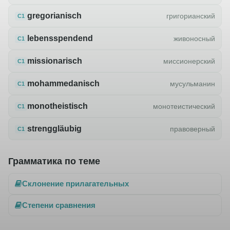
gregorianisch
григорианский
C1
lebensspendend
живоносный
C1
missionarisch
миссионерский
C1
mohammedanisch
мусульманин
C1
monotheistisch
монотеистический
C1
strenggläubig
правоверный
C1
Грамматика по теме
Склонение прилагательных
Степени сравнения