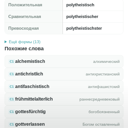
Положительная
polytheistisch
Сравнительная
polytheistischer
Превосходная
polytheistischster
Ещё формы (13)
Похожие слова
alchemistisch
алхимический
C1
antichristlich
антихристианский
C1
antifaschistisch
антифашистский
C1
frühmittelalterlich
раннесредневековый
C1
gottesfürchtig
богобоязненный
C1
gottverlassen
Богом оставленный
C1