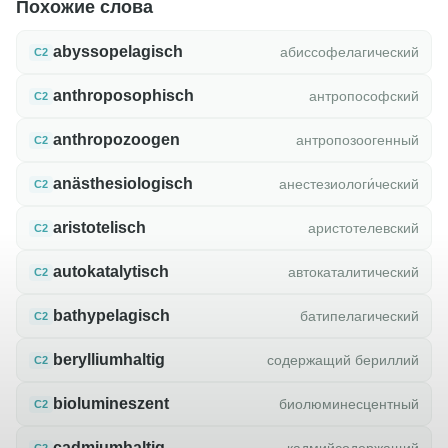
Похожие слова
abyssopelagisch
абиссофелагический
C2
anthroposophisch
антропософский
C2
anthropozoogen
антропозоогенный
C2
anästhesiologisch
анестезиологи́ческий
C2
aristotelisch
аристотелевский
C2
autokatalytisch
автокаталитический
C2
bathypelagisch
батипелагический
C2
berylliumhaltig
содержащий бериллий
C2
biolumineszent
биолюминесцентный
C2
cadmiumhaltig
кадмийсодержащий
C2