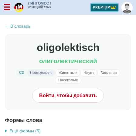
ЛИНГОМОСТ
☰
немецкий язык
PREMIUM
← В словарь
oligolektisch
олиголектический
C2
Прил./нареч.
Животные
Наука
Биология
Насекомые
Войти, чтобы добавить
Формы слова
Ещё формы (5)