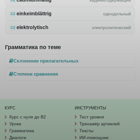
einkeimblättrig
однодольный
C2
elektrolytisch
электролитический
C2
Грамматика по теме
Склонение прилагательных
Степени сравнения
КУРС
ИНСТРУМЕНТЫ
Курс с нуля до B2
Тест уровня
Уроки
Тренажёр артиклей
Грамматика
Тексты
Диалоги
ИИ-помощник