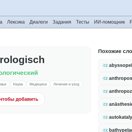
а
Лексика
Диалоги
Задания
Тесты
ИИ-помощник
Похожие сл
rologisch
abyssope
C2
ологический
anthropo
C2
овье
Наука
Медицина
Лечение и уход
anthropo
C2
 чтобы добавить
anästhesi
C2
autokataly
C2
bathypela
C2