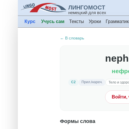
ЛИНГОМОСТ
немецкий для всех
Курс
Учусь сам
Тексты
Уроки
Грамматик
← В словарь
neph
нефр
C2
Прил./нареч.
Тело и здор
Войти,
Формы слова