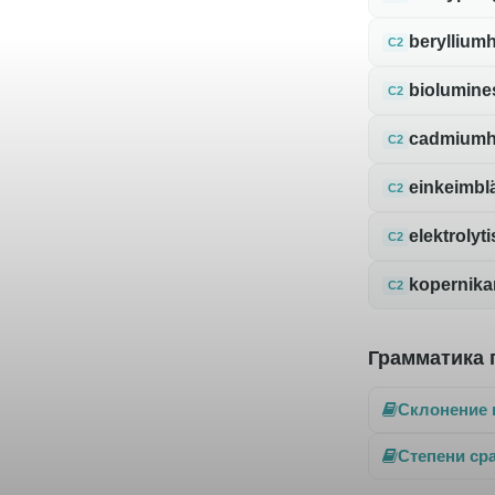
berylliumh
C2
biolumine
C2
cadmiumh
C2
einkeimblä
C2
elektrolyt
C2
kopernika
C2
Грамматика 
Склонение 
Степени ср