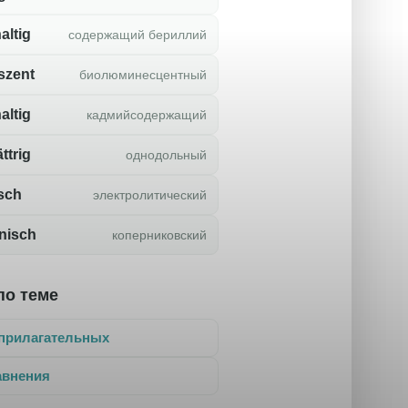
altig
содержащий бериллий
szent
биолюминесцентный
altig
кадмийсодержащий
ttrig
однодольный
isch
электролитический
nisch
коперниковский
по теме
прилагательных
авнения