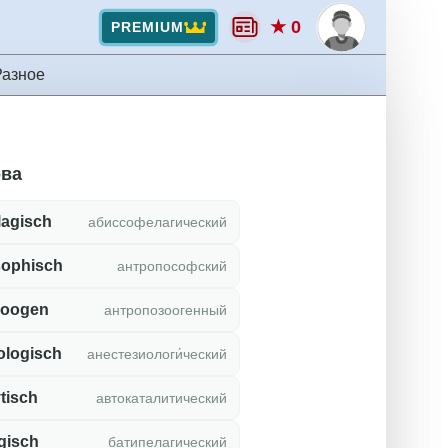
★ 0
PREMIUM
Разное
ова
lagisch
абиссофелагический
sophisch
антропософский
zoogen
антропозоогенный
ologisch
анестезиологи́ческий
tisch
автокаталитический
gisch
батипелагический