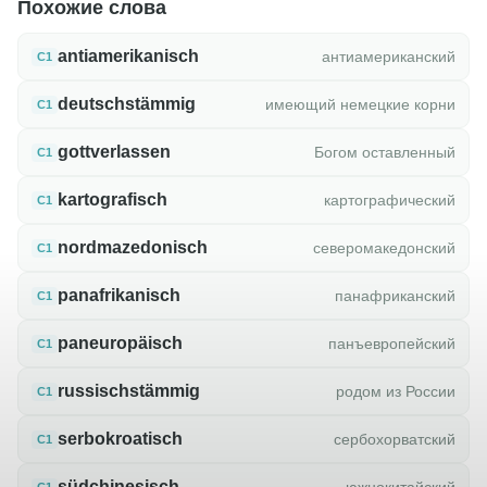
Похожие слова
antiamerikanisch
антиамериканский
C1
deutschstämmig
имеющий немецкие корни
C1
gottverlassen
Богом оставленный
C1
kartografisch
картографический
C1
nordmazedonisch
северомакедонский
C1
panafrikanisch
панафриканский
C1
paneuropäisch
панъевропейский
C1
russischstämmig
родом из России
C1
serbokroatisch
сербохорватский
C1
südchinesisch
южнокитайский
C1