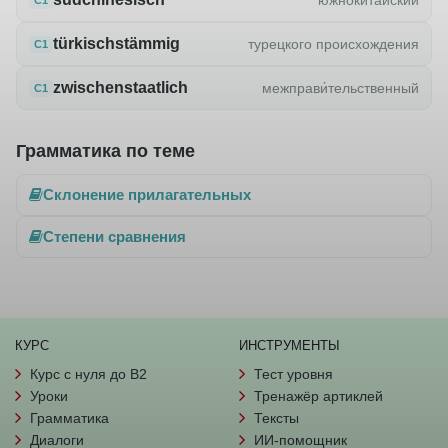
türkischstämmig
турецкого происхождения
C1
zwischenstaatlich
межправи́тельственный
C1
Грамматика по теме
Склонение прилагательных
Степени сравнения
КУРС
ИНСТРУМЕНТЫ
Курс с нуля до B2
Тест уровня
Уроки
Тренажёр артиклей
Грамматика
Тексты
Диалоги
ИИ-помощник