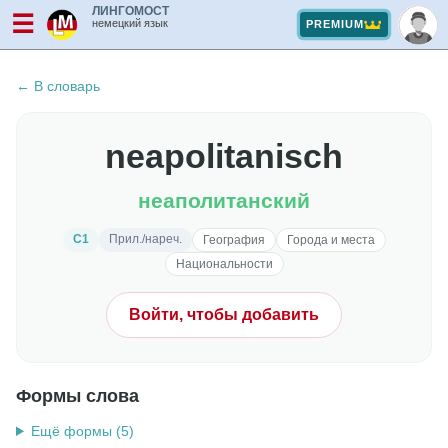
ЛИНГОМОСТ
☰
немецкий язык
PREMIUM
← В словарь
neapolitanisch
неаполитанский
C1
Прил./нареч.
География
Города и места
Национальности
Войти, чтобы добавить
Формы слова
Ещё формы (5)