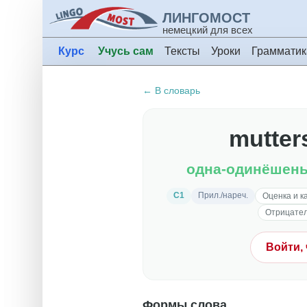
ЛИНГОМОСТ
немецкий для всех
Курс
Учусь сам
Тексты
Уроки
Грамматик
← В словарь
mutter
одна-одинёшень
C1
Прил./нареч.
Оценка и к
Отрицател
Войти,
Формы слова