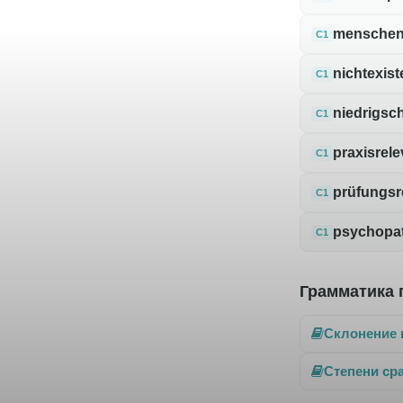
menschen
C1
nichtexist
C1
niedrigsch
C1
praxisrele
C1
prüfungsr
C1
psychopa
C1
Грамматика 
Склонение 
Степени ср