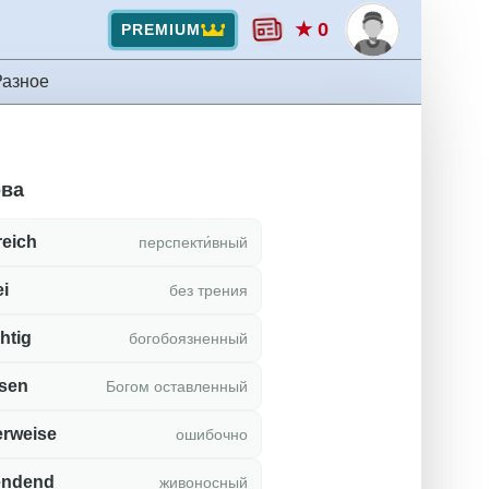
★ 0
PREMIUM
Разное
ова
reich
перспекти́вный
ei
без трения
htig
богобоязненный
ssen
Богом оставленный
erweise
ошибочно
endend
живоносный