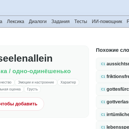
а
Лексика
Диалоги
Задания
Тесты
ИИ-помощник
Похожие сл
seelenallein
aussichts
C1
ка / одно-одинёшенько
friktionsfr
C1
ачество
Эмоции и настроение
Характер
gottesfürc
ьная оценка
Грусть
C1
gottverla
C1
 чтобы добавить
irrtümlich
C1
lebenssp
C1