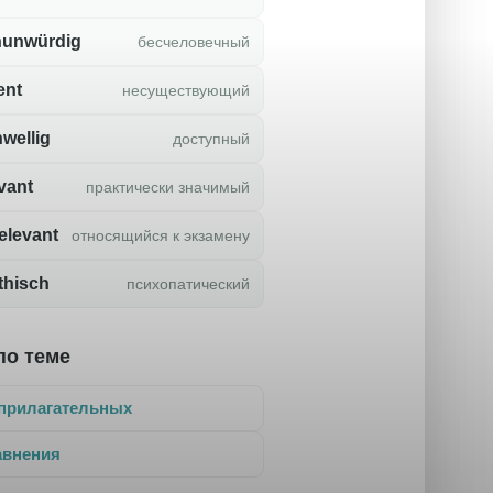
unwürdig
бесчеловечный
ent
несуществующий
wellig
доступный
vant
практически значимый
elevant
относящийся к экзамену
thisch
психопатический
по теме
прилагательных
авнения