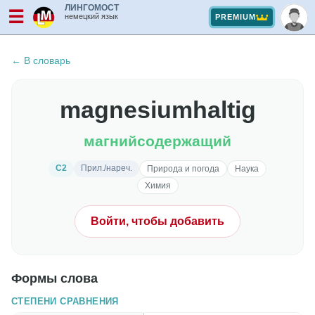
ЛИНГОМОСТ
☰
немецкий язык
PREMIUM
← В словарь
magnesiumhaltig
магнийсодержащий
C2
Прил./нареч.
Природа и погода
Наука
Химия
Войти, чтобы добавить
Формы слова
СТЕПЕНИ СРАВНЕНИЯ