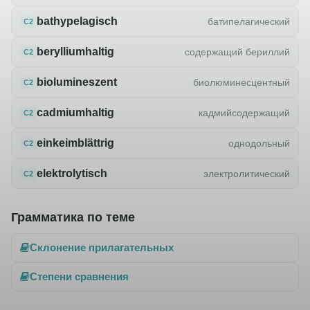
bathypelagisch
батипелагический
C2
berylliumhaltig
содержащий бериллий
C2
biolumineszent
биолюминесцентный
C2
cadmiumhaltig
кадмийсодержащий
C2
einkeimblättrig
однодольный
C2
elektrolytisch
электролитический
C2
Грамматика по теме
Склонение прилагательных
Степени сравнения