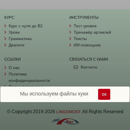
КУРС
ИНСТРУМЕНТЫ
Курс с нуля до B2
Тест уровня
Уроки
Тренажёр артиклей
Грамматика
Тексты
Диалоги
ИИ-помощник
ССЫЛКИ
СВЯЗАТЬСЯ С НАМИ
Контакты
О нас
Политика
конфиденциальности
Пользовательское
Мы используем файлы куки
соглашение
ок
© Copyright
2019-
2026
All Rights Reserved
LINGOMOST