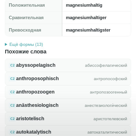
Положительная
magnesiumhaltig
Сравнительная
magnesiumhaltiger
Превосходная
magnesiumhaltigster
Ещё формы (13)
Похожие слова
abyssopelagisch
абиссофелагический
C2
anthroposophisch
антропософский
C2
anthropozoogen
антропозоогенный
C2
anästhesiologisch
анестезиологи́ческий
C2
aristotelisch
аристотелевский
C2
autokatalytisch
автокаталитический
C2