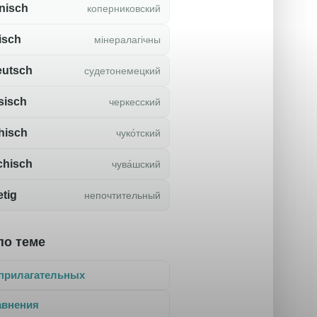
nisch
коперниковский
isch
мінералагічны
eutsch
судетонемецкий
sisch
черкесский
hisch
чуко́тский
chisch
чува́шский
etig
непочтительный
по теме
прилагательных
авнения