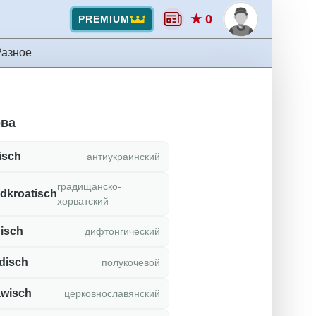
★ 0
PREMIUM
Разное
ова
isch
антиукраинский
градищанско-
dkroatisch
хорватский
isch
дифтонгический
disch
полукочевой
awisch
церковнославянский