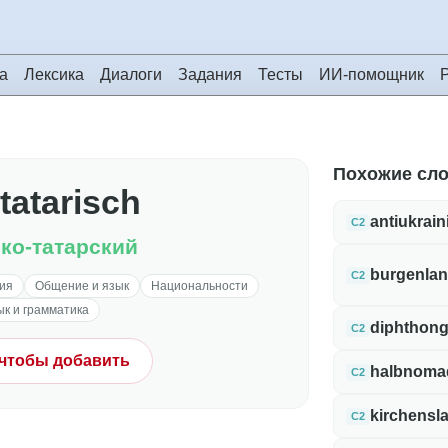
а
Лексика
Диалоги
Задания
Тесты
ИИ-помощник
Похожие сл
tatarisch
antiukrain
C2
ко-татарский
burgenlan
C2
ия
Общение и язык
Национальности
к и грамматика
diphthong
C2
 чтобы добавить
halbnoma
C2
kirchensl
C2