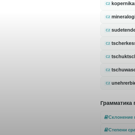
kopernika
C2
mineralog
C2
sudetend
C2
tscherkes
C2
tschuktsc
C2
tschuwas
C2
unehrerbi
C2
Грамматика 
Склонение 
Степени ср