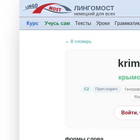
ЛИНГОМОСТ
немецкий для всех
Курс
Учусь сам
Тексты
Уроки
Грамматик
← В словарь
krim
крымс
C2
Прил./нареч.
Географ
Язы
Войти,
Формы слова