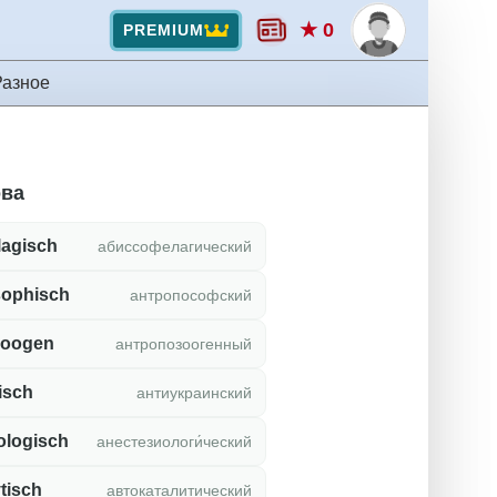
★ 0
PREMIUM
Разное
ова
lagisch
абиссофелагический
sophisch
антропософский
zoogen
антропозоогенный
isch
антиукраинский
ologisch
анестезиологи́ческий
tisch
автокаталитический