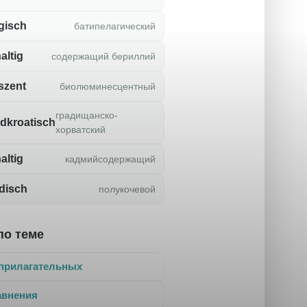
gisch
батипелагический
altig
содержащий бериллий
szent
биолюминесцентный
градищанско-
dkroatisch
хорватский
altig
кадмийсодержащий
disch
полукочевой
по теме
прилагательных
авнения