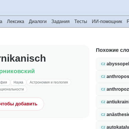
а
Лексика
Диалоги
Задания
Тесты
ИИ-помощник
Похожие сл
nikanisch
abyssope
C2
рниковский
anthropo
C2
афия
Наука
Астрономия и геология
anthropo
ациональности
C2
antiukrain
C2
 чтобы добавить
anästhesi
C2
autokataly
C2