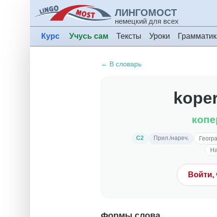
ЛИНГОМОСТ
немецкий для всех
Курс
Учусь сам
Тексты
Уроки
Грамматик
← В словарь
koper
копе
C2
Прил./нареч.
Геогр
Н
Войти,
Формы слова