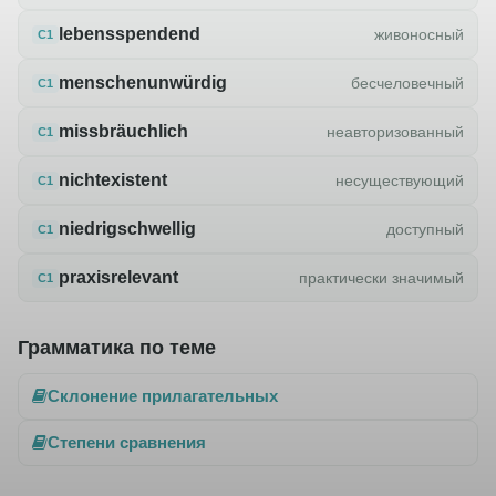
lebensspendend
живоносный
C1
menschenunwürdig
бесчеловечный
C1
missbräuchlich
неавторизованный
C1
nichtexistent
несуществующий
C1
niedrigschwellig
доступный
C1
praxisrelevant
практически значимый
C1
Грамматика по теме
Склонение прилагательных
Степени сравнения