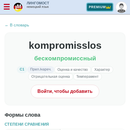
ЛИНГОМОСТ
☰
немецкий язык
PREMIUM
← В словарь
kompromisslos
бескомпромиссный
C1
Прил./нареч.
Оценка и качество
Характер
Отрицательная оценка
Темперамент
Войти, чтобы добавить
Формы слова
СТЕПЕНИ СРАВНЕНИЯ