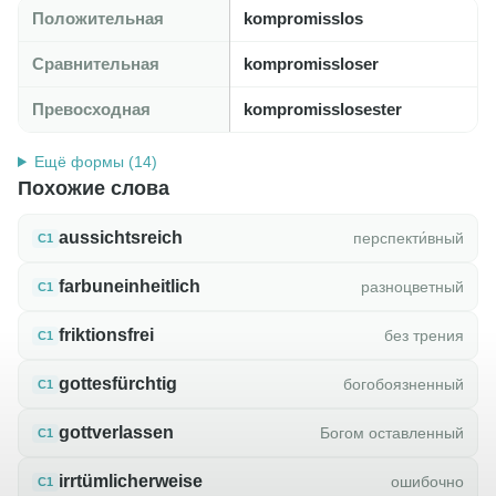
Положительная
kompromisslos
Сравнительная
kompromissloser
Превосходная
kompromisslosester
Ещё формы (14)
Похожие слова
aussichtsreich
перспекти́вный
C1
farbuneinheitlich
разноцветный
C1
friktionsfrei
без трения
C1
gottesfürchtig
богобоязненный
C1
gottverlassen
Богом оставленный
C1
irrtümlicherweise
ошибочно
C1