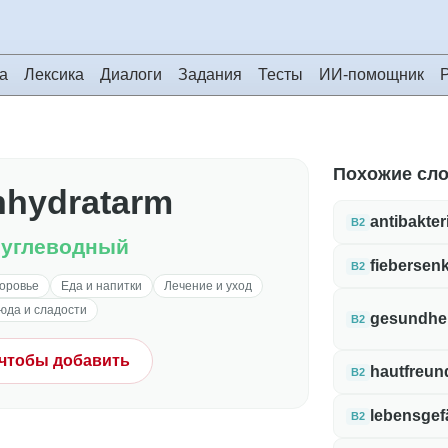
а
Лексика
Диалоги
Задания
Тесты
ИИ-помощник
Похожие сл
nhydratarm
antibakteri
B2
оуглеводный
fiebersen
B2
доровье
Еда и напитки
Лечение и уход
юда и сладости
gesundhei
B2
 чтобы добавить
hautfreun
B2
lebensgef
B2