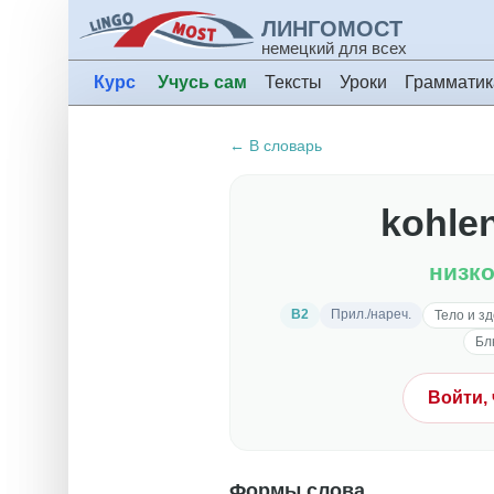
ЛИНГОМОСТ
немецкий для всех
Курс
Учусь сам
Тексты
Уроки
Грамматик
← В словарь
kohle
низк
B2
Прил./нареч.
Тело и з
Бл
Войти,
Формы слова