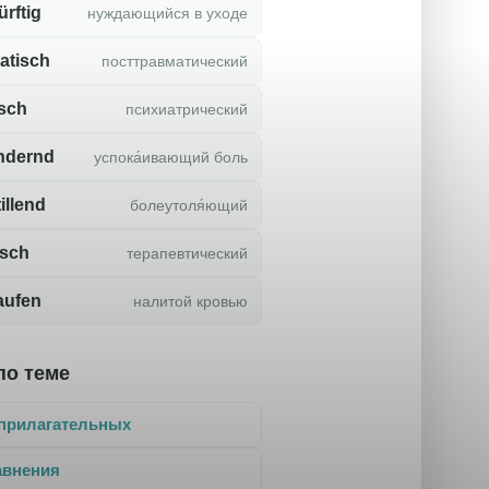
rftig
нуждающийся в уходе
atisch
посттравматический
isch
психиатрический
ndernd
успока́ивающий боль
illend
болеутоля́ющий
isch
терапевтический
aufen
налитой кровью
по теме
прилагательных
авнения