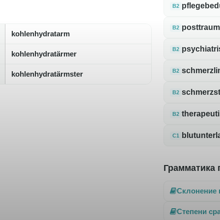
pflegebedü
B2
posttraum
B2
kohlenhydratarm
psychiatr
B2
kohlenhydratärmer
schmerzli
B2
kohlenhydratärmster
schmerzst
B2
therapeut
B2
blutunterl
C1
Грамматика 
Склонение 
Степени ср