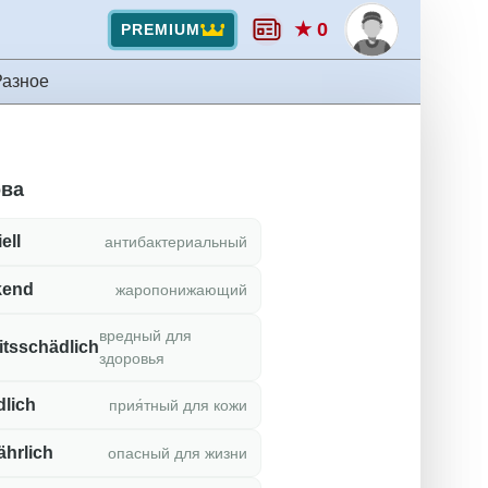
★ 0
PREMIUM
Разное
ова
ell
антибактериальный
kend
жаропонижающий
вредный для
tsschädlich
здоровья
dlich
прия́тный для кожи
ährlich
опасный для жизни