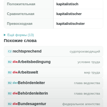
Положительная
kapitalistisch
Сравнительная
kapitalistischer
Превосходная
kapitalistischster
Ещё формы (13)
Похожие слова
rechtsprechend
судопроизводящий
C2
Arbeitsbedingung
условие труда
die
B2
Arbeitswelt
мир труда
die
B2
Behördenleiter
глава ведомства
der
B2
Behördenleiterin
глава ведомства
die
B2
Bundesagentur
федеральное агентство
die
B2