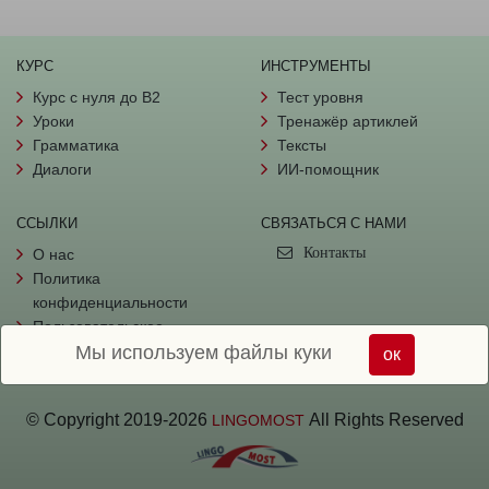
КУРС
ИНСТРУМЕНТЫ
Курс с нуля до B2
Тест уровня
Уроки
Тренажёр артиклей
Грамматика
Тексты
Диалоги
ИИ-помощник
ССЫЛКИ
СВЯЗАТЬСЯ С НАМИ
Контакты
О нас
Политика
конфиденциальности
Пользовательское
Мы используем файлы куки
соглашение
ок
© Copyright
2019-
2026
All Rights Reserved
LINGOMOST