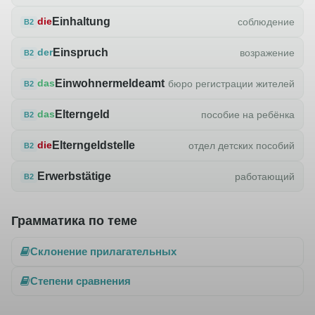
Einhaltung
соблюдение
die
B2
Einspruch
возражение
der
B2
Einwohnermeldeamt
бюро регистрации жителей
das
B2
Elterngeld
пособие на ребёнка
das
B2
Elterngeldstelle
отдел детских пособий
die
B2
Erwerbstätige
работающий
B2
Грамматика по теме
Склонение прилагательных
Степени сравнения