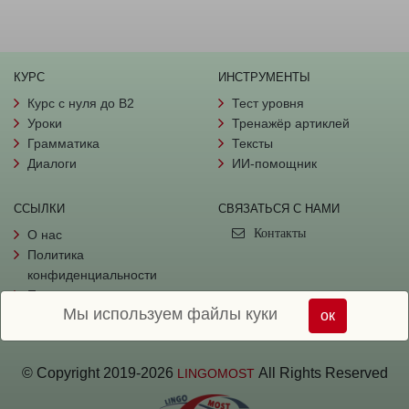
КУРС
ИНСТРУМЕНТЫ
Курс с нуля до B2
Тест уровня
Уроки
Тренажёр артиклей
Грамматика
Тексты
Диалоги
ИИ-помощник
ССЫЛКИ
СВЯЗАТЬСЯ С НАМИ
Контакты
О нас
Политика
конфиденциальности
Пользовательское
Мы используем файлы куки
соглашение
ок
© Copyright
2019-
2026
All Rights Reserved
LINGOMOST