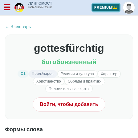
ЛИНГОМОСТ
☰
немецкий язык
PREMIUM
← В словарь
gottesfürchtig
богобоязненный
C1
Прил./нареч.
Религия и культура
Характер
Христианство
Обряды и практики
Положительные черты
Войти, чтобы добавить
Формы слова