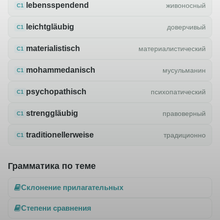
lebensspendend
живоносный
C1
leichtgläubig
доверчивый
C1
materialistisch
материалистический
C1
mohammedanisch
мусульманин
C1
psychopathisch
психопатический
C1
strenggläubig
правоверный
C1
traditionellerweise
традиционно
C1
Грамматика по теме
Склонение прилагательных
Степени сравнения