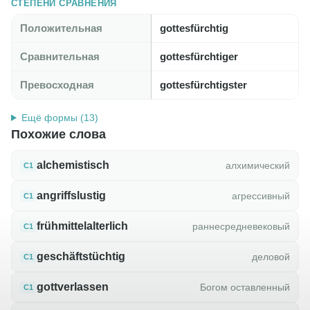
СТЕПЕНИ СРАВНЕНИЯ
Положительная
gottesfürchtig
Сравнительная
gottesfürchtiger
Превосходная
gottesfürchtigster
Ещё формы (13)
Похожие слова
alchemistisch
алхимический
C1
angriffslustig
агрессивный
C1
frühmittelalterlich
раннесредневековый
C1
geschäftstüchtig
деловой
C1
gottverlassen
Богом оставленный
C1