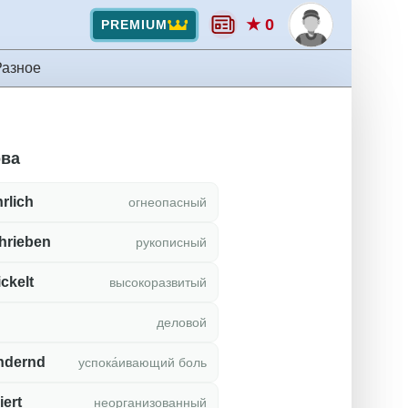
★ 0
PREMIUM
Разное
ова
rlich
огнеопасный
hrieben
рукописный
ckelt
высокоразвитый
деловой
ndernd
успока́ивающий боль
iert
неорганизованный