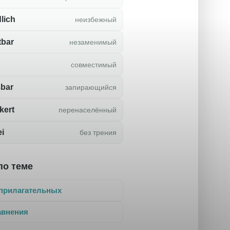
lich
неизбежный
tbar
незаменимый
совместимый
ßbar
запирающийся
kert
перенаселённый
ei
без трения
по теме
прилагательных
авнения