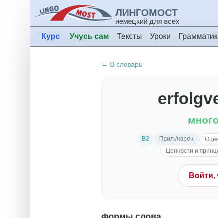
ЛИНГОМОСТ
немецкий для всех
Курс
Учусь сам
Тексты
Уроки
Грамматик
← В словарь
erfolgv
мног
B2
Прил./нареч.
Оцен
Ценности и принц
Войти,
Формы слова