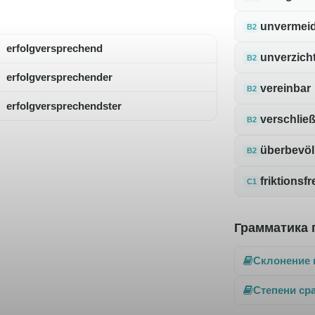
unvermeid
B2
erfolgversprechend
unverzich
B2
erfolgversprechender
vereinbar
B2
erfolgversprechendster
verschlie
B2
überbevöl
B2
friktionsfr
C1
Грамматика 
Склонение 
Степени ср