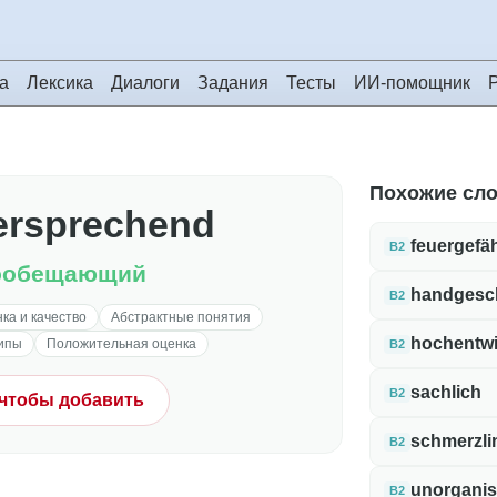
а
Лексика
Диалоги
Задания
Тесты
ИИ-помощник
Похожие сл
ersprechend
feuergefäh
B2
ообещающий
handgesc
B2
ка и качество
Абстрактные понятия
hochentwi
ипы
Положительная оценка
B2
sachlich
B2
 чтобы добавить
schmerzli
B2
unorganis
B2