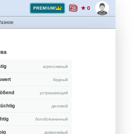
★ 0
PREMIUM
Разное
ова
stig
агрессивный
swert
бедный
flößend
устрашающий
tüchtig
деловой
htig
богобоязненный
big
доверчивый