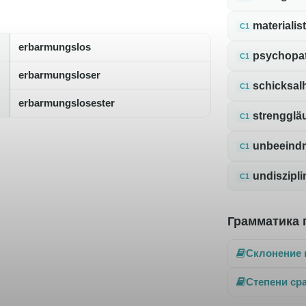
materialis
C1
erbarmungslos
psychopa
C1
erbarmungsloser
schicksal
C1
erbarmungslosester
strengglä
C1
unbeeindr
C1
undiszipli
C1
Грамматика 
Склонение 
Степени ср