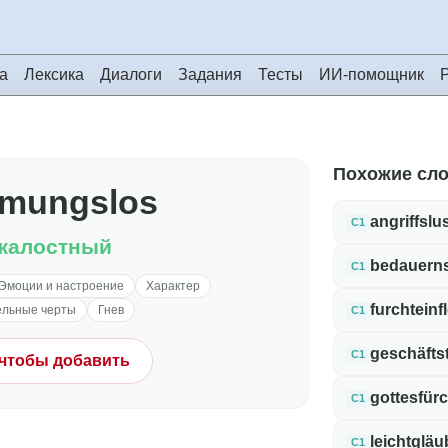
а
Лексика
Диалоги
Задания
Тесты
ИИ-помощник
Похожие сл
rmungslos
angriffslu
C1
жалостный
bedauern
C1
Эмоции и настроение
Характер
furchtein
ельные черты
Гнев
C1
geschäfts
C1
 чтобы добавить
gottesfürc
C1
leichtgläu
C1