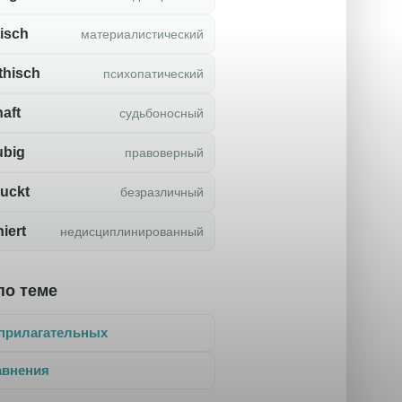
tisch
материалистический
thisch
психопатический
haft
судьбоносный
ubig
правоверный
uckt
безразличный
niert
недисциплинированный
по теме
прилагательных
авнения