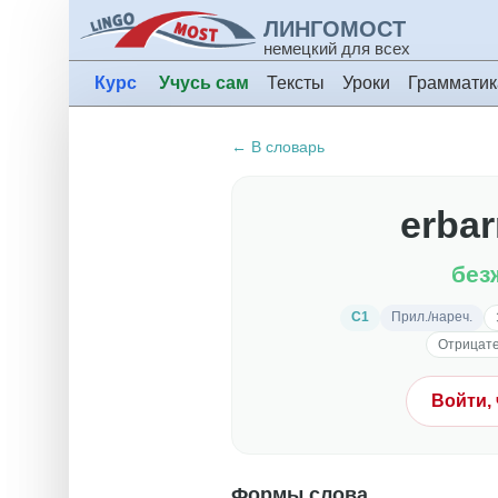
ЛИНГОМОСТ
немецкий для всех
Курс
Учусь сам
Тексты
Уроки
Грамматик
← В словарь
erba
без
C1
Прил./нареч.
Отрицат
Войти,
Формы слова