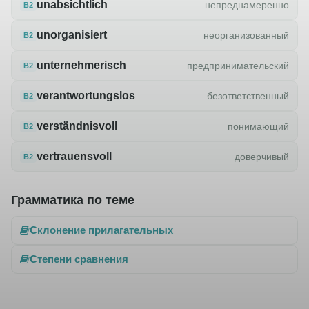
unabsichtlich
непреднамеренно
B2
unorganisiert
неорганизованный
B2
unternehmerisch
предпринимательский
B2
verantwortungslos
безответственный
B2
verständnisvoll
понимающий
B2
vertrauensvoll
доверчивый
B2
Грамматика по теме
Склонение прилагательных
Степени сравнения