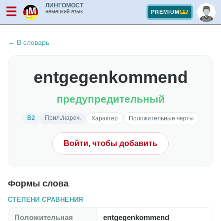
ЛИНГОМОСТ
☰
немецкий язык
PREMIUM
← В словарь
entgegenkommend
предупредительный
B2
Прил./нареч.
Характер
Положительные черты
Войти, чтобы добавить
Формы слова
СТЕПЕНИ СРАВНЕНИЯ
Положительная
entgegenkommend