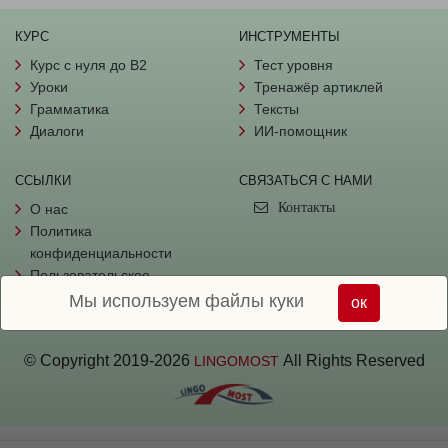
КУРС
ИНСТРУМЕНТЫ
Курс с нуля до B2
Тест уровня
Уроки
Тренажёр артиклей
Грамматика
Тексты
Диалоги
ИИ-помощник
ССЫЛКИ
СВЯЗАТЬСЯ С НАМИ
Контакты
О нас
Политика
конфиденциальности
Пользовательское
соглашение
Мы используем файлы куки
ок
© Copyright
2019-
2026
All Rights Reserved
LINGOMOST