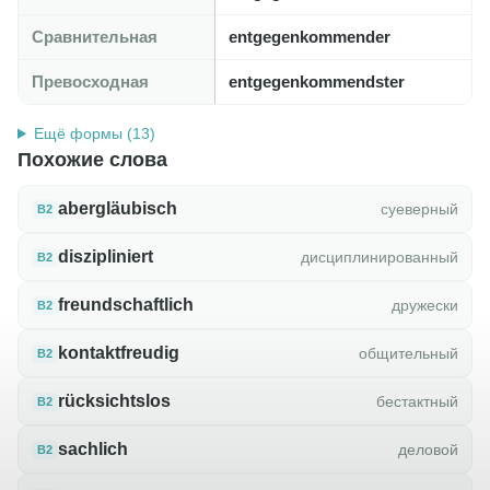
Сравнительная
entgegenkommender
Превосходная
entgegenkommendster
Ещё формы (13)
Похожие слова
abergläubisch
суеверный
B2
diszipliniert
дисциплинированный
B2
freundschaftlich
дружески
B2
kontaktfreudig
общительный
B2
rücksichtslos
бестактный
B2
sachlich
деловой
B2