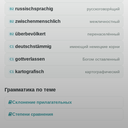
russischsprachig
русскоговоря́щий
B2
zwischenmenschlich
межличностный
B2
überbevölkert
перенаселённый
B2
deutschstämmig
имеющий немецкие корни
C1
gottverlassen
Богом оставленный
C1
kartografisch
картографический
C1
Грамматика по теме
Склонение прилагательных
Степени сравнения