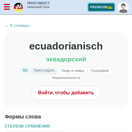
ЛИНГОМОСТ
☰
немецкий язык
PREMIUM
← В словарь
ecuadorianisch
эквадорский
B2
Прил./нареч.
Люди и семья
География
Национальности
Войти, чтобы добавить
Формы слова
СТЕПЕНИ СРАВНЕНИЯ