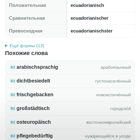
Положительная
ecuadorianisch
Сравнительная
ecuadorianischer
Превосходная
ecuadorianischster
Ещё формы (13)
Похожие слова
arabischsprachig
арабоязычный
B2
dichtbesiedelt
густонаселённый
B2
frischgebacken
новоиспечённый
B2
großstädtisch
городско́й
B2
osteuropäisch
восточноевропейский
B2
pflegebedürftig
нуждающийся в уходе
B2