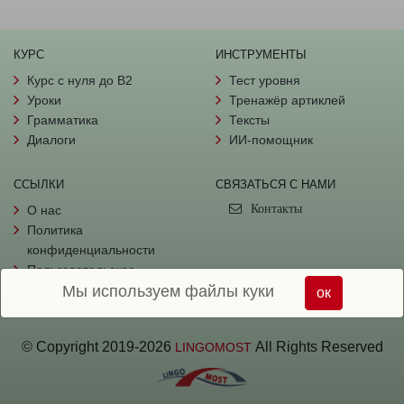
КУРС
ИНСТРУМЕНТЫ
Курс с нуля до B2
Тест уровня
Уроки
Тренажёр артиклей
Грамматика
Тексты
Диалоги
ИИ-помощник
ССЫЛКИ
СВЯЗАТЬСЯ С НАМИ
Контакты
О нас
Политика
конфиденциальности
Пользовательское
Мы используем файлы куки
соглашение
ок
© Copyright
2019-
2026
All Rights Reserved
LINGOMOST