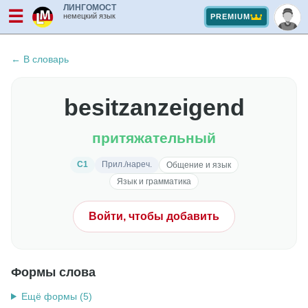
ЛИНГОМОСТ
☰
немецкий язык
PREMIUM
← В словарь
besitzanzeigend
притяжательный
C1
Прил./нареч.
Общение и язык
Язык и грамматика
Войти, чтобы добавить
Формы слова
Ещё формы (5)