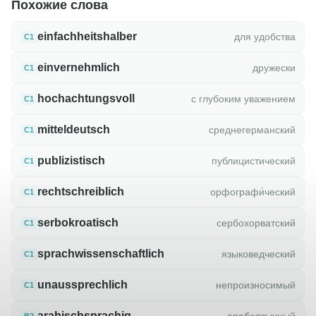
Похожие слова
einfachheitshalber
для удобства
C1
einvernehmlich
дружески
C1
hochachtungsvoll
с глубоким уважением
C1
mitteldeutsch
среднегерманский
C1
publizistisch
публицистический
C1
rechtschreiblich
орфографи́ческий
C1
serbokroatisch
сербохорватский
C1
sprachwissenschaftlich
языковедческий
C1
unaussprechlich
непроизносимый
C1
arabischsprachig
арабоязычный
B2