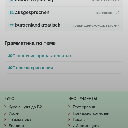
ausgesprochen
выраженный
B2
burgenlandkroatisch
градищанско-хорватский
C2
Грамматика по теме
Склонение прилагательных
Степени сравнения
КУРС
ИНСТРУМЕНТЫ
Курс с нуля до B2
Тест уровня
Уроки
Тренажёр артиклей
Грамматика
Тексты
Диалоги
ИИ-помощник