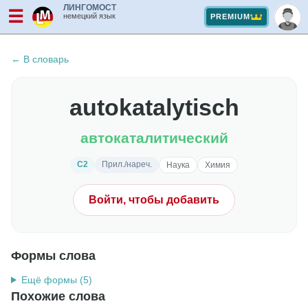
ЛИНГОМОСТ
☰
немецкий язык
PREMIUM
← В словарь
autokatalytisch
автокаталитический
C2
Прил./нареч.
Наука
Химия
Войти, чтобы добавить
Формы слова
Ещё формы (5)
Похожие слова