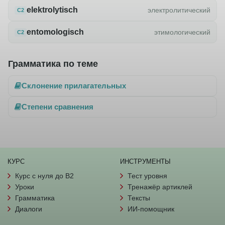
elektrolytisch
электролитический
C2
entomologisch
этимологический
C2
Грамматика по теме
Склонение прилагательных
Степени сравнения
КУРС
ИНСТРУМЕНТЫ
Курс с нуля до B2
Тест уровня
Уроки
Тренажёр артиклей
Грамматика
Тексты
Диалоги
ИИ-помощник