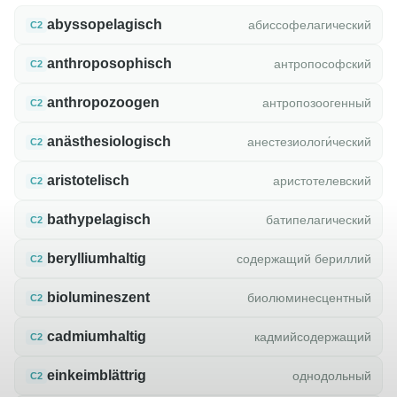
abyssopelagisch
абиссофелагический
C2
anthroposophisch
антропософский
C2
anthropozoogen
антропозоогенный
C2
anästhesiologisch
анестезиологи́ческий
C2
aristotelisch
аристотелевский
C2
bathypelagisch
батипелагический
C2
berylliumhaltig
содержащий бериллий
C2
biolumineszent
биолюминесцентный
C2
cadmiumhaltig
кадмийсодержащий
C2
einkeimblättrig
однодольный
C2