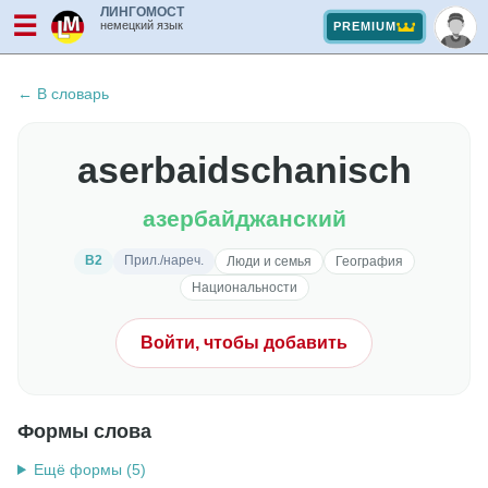
ЛИНГОМОСТ
☰
немецкий язык
PREMIUM
← В словарь
aserbaidschanisch
азербайджанский
B2
Прил./нареч.
Люди и семья
География
Национальности
Войти, чтобы добавить
Формы слова
Ещё формы (5)