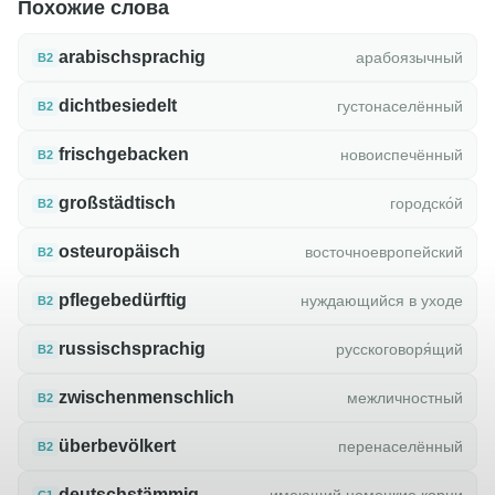
Похожие слова
arabischsprachig
арабоязычный
B2
dichtbesiedelt
густонаселённый
B2
frischgebacken
новоиспечённый
B2
großstädtisch
городско́й
B2
osteuropäisch
восточноевропейский
B2
pflegebedürftig
нуждающийся в уходе
B2
russischsprachig
русскоговоря́щий
B2
zwischenmenschlich
межличностный
B2
überbevölkert
перенаселённый
B2
deutschstämmig
имеющий немецкие корни
C1