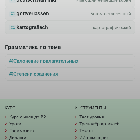
gottverlassen
Богом оставленный
C1
kartografisch
картографический
C1
Грамматика по теме
Склонение прилагательных
Степени сравнения
КУРС
ИНСТРУМЕНТЫ
Курс с нуля до B2
Тест уровня
Уроки
Тренажёр артиклей
Грамматика
Тексты
Диалоги
ИИ-помощник