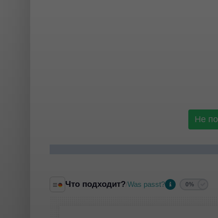
Не п
Что подходит?
Was passt?
/
0%