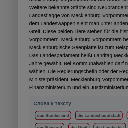
Weitere bekannte Städte sind Neubrandenb
Landesflagge von Mecklenburg-Vorpommern
dem Landeswappen sieht man unter andere
Greif.
Diese beiden Tiere stehen für die hi
Vorpommern.
Mecklenburg-Vorpommern bes
Mecklenburgische Seenplatte ist zum Beis
Das Landesparlament heißt Landtag Meck
Jahre gewählt.
Bei Kommunalwahlen darf 
wählen.
Die Regierungschefin oder der Regi
Ministerpräsident.
Mecklenburg-Vorpommern 
Finanzministerium und ein Justizministeriu
Слова к тексту
das Bundesland
die Landeshauptstadt
der Stierkopf
der Greif
der Landesteil