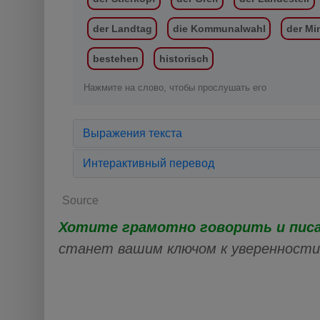
der Landtag
die Kommunalwahl
der Mi
bestehen
historisch
Нажмите на слово, чтобы прослушать его
Выражения текста
Интерактивный перевод
Source
Хотите грамотно говорить и пис
станет вашим ключом к уверенности 