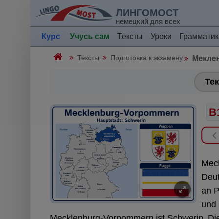
ЛИНГОМОСТ
немецкий для всех
Курс
Учусь сам
Тексты
Уроки
Грамматик
Тексты
Подготовка к экзамену
Мекле
Тек
B
Meck
Deut
an P
und 
Mecklenburg-Vorpommern ist Schwerin.
Di