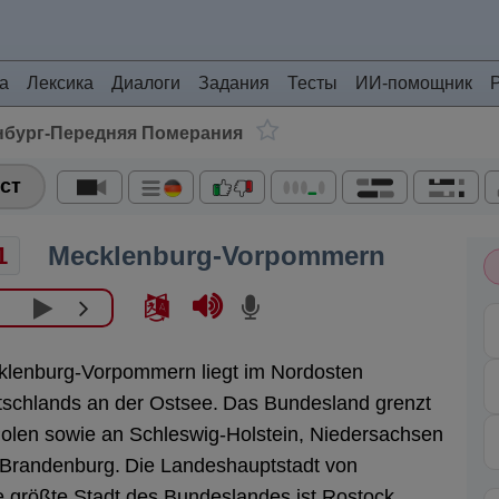
а
Лексика
Диалоги
Задания
Тесты
ИИ-помощник
нбург-Передняя Померания
ст
Mecklenburg-Vorpommern
1
lenburg-Vorpommern liegt im Nordosten
schlands an der Ostsee.
Das Bundesland grenzt
olen sowie an Schleswig-Holstein, Niedersachsen
Brandenburg.
Die Landeshauptstadt von
e größte Stadt des Bundeslandes ist Rostock.