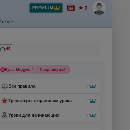
★ 0
PREMIUM
Разное
Курс: Модуль 4 — Продвинутый
Все правила
Тренажеры к правилам урока
Уроки для начинающих