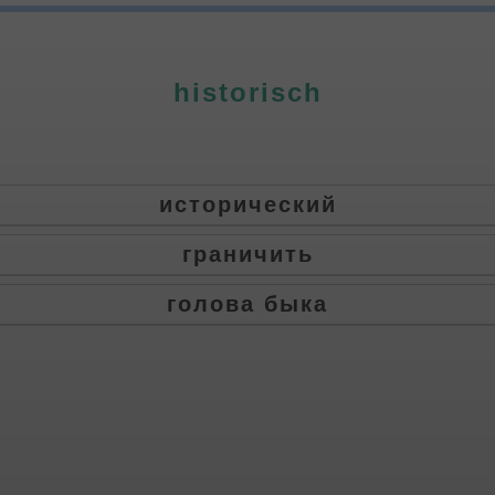
historisch
исторический
граничить
голова быка