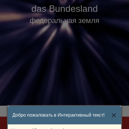
das Bundesland
федеральная земля
×
Добро пожаловать в Интерактивный текст!