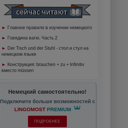
Главное правило в изучении немецкого
Говядина вагю. Часть 2
Der Tisch und der Stuhl - стол и стул на
немецком языке
Конструкция: brauchen + zu + Infinitiv
вместо müssen
Немецкий самостоятельно!
Подключите больше возможностей с
LINGOMOST
PREMIUM
ПОДРОБНЕЕ