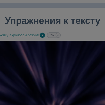
Упражнения к тексту
ксику в фоновом режиме
0%