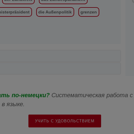
nisterpräsident
die Außenpolitik
grenzen
ать по-немецки?
Систематическая работа с
в языке.
УЧИТЬ С УДОВОЛЬСТВИЕМ