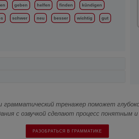
fen
geben
helfen
finden
kündigen
os
schwer
neu
besser
wichtig
gut
 грамматический тренажер поможет глубоко
дания с озвучкой сделают процесс понятным 
РАЗОБРАТЬСЯ В ГРАММАТИКЕ