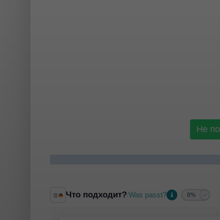
Не п
Что подходит?
Was passt?
/
0%