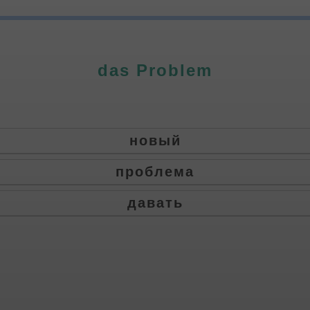
das Problem
новый
проблема
давать