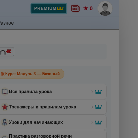
★ 0
PREMIUM
Разное
Курс: Модуль 3 — Базовый
Все правила урока
Тренажеры к правилам урока
Уроки для начинающих
Практика разговорной речи