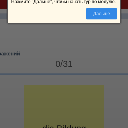
Нажмите "Дальше", чтобы начать тур по модулю.
Дальше
ражений
0/31