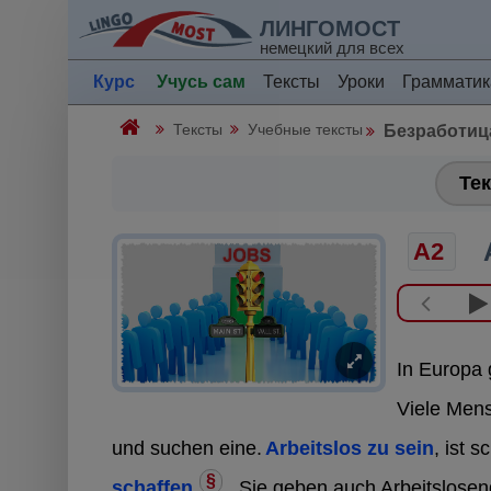
ЛИНГОМОСТ
немецкий для всех
Курс
Учусь сам
Тексты
Уроки
Грамматик
Тексты
Учебные тексты
Безработиц
Тек
A2
In Europa 
Viele Men
und suchen eine.
Arbeitslos zu sein
, ist s
§
schaffen
.
Sie geben auch Arbeitslosen