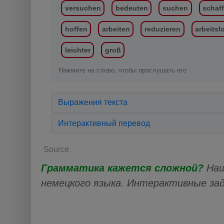
versuchen
bedeuten
suchen
schaf
hoffen
arbeiten
reduzieren
arbeitsl
leichter
groß
Нажмите на слово, чтобы прослушать его
Выражения текста
Интерактивный перевод
Source
Грамматика кажется сложной?
Наш
немецкого языка. Интерактивные за