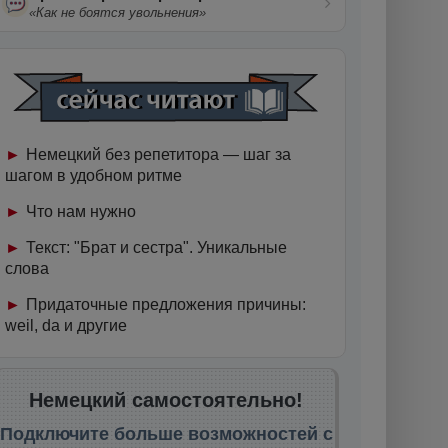
«Как не боятся увольнения»
Немецкий без репетитора — шаг за
шагом в удобном ритме
Что нам нужно
Текст: "Брат и сестра". Уникальные
слова
Придаточные предложения причины:
weil, da и другие
Немецкий самостоятельно!
Подключите больше возможностей с