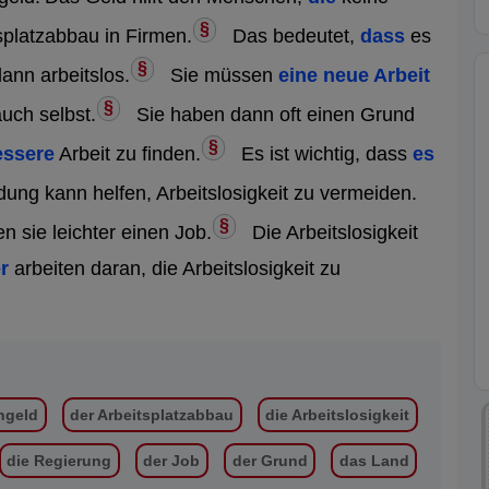
§
splatzabbau in Firmen.
Das bedeutet,
dass
es
§
ann arbeitslos.
Sie müssen
eine neue Arbeit
§
ch selbst.
Sie haben dann oft einen Grund
§
essere
Arbeit zu finden.
Es ist wichtig, dass
es
dung kann helfen, Arbeitslosigkeit zu vermeiden.
§
n sie leichter einen Job.
Die Arbeitslosigkeit
r
arbeiten daran, die Arbeitslosigkeit zu
ngeld
der Arbeitsplatzabbau
die Arbeitslosigkeit
die Regierung
der Job
der Grund
das Land