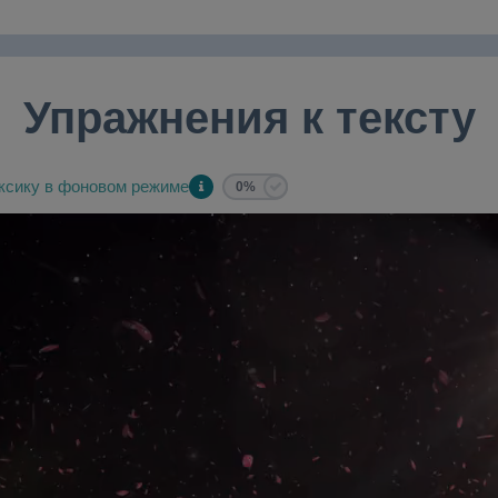
Упражнения к тексту
ксику в фоновом режиме
0%