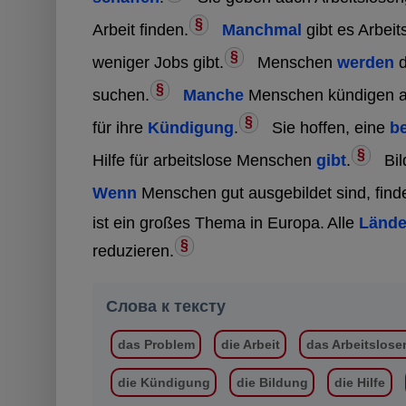
§
Arbeit finden.
Manchmal
gibt es Arbeit
§
weniger Jobs gibt.
Menschen
werden
d
§
suchen.
Manche
Menschen kündigen au
§
für ihre
Kündigung
.
Sie hoffen, eine
b
§
Hilfe für arbeitslose Menschen
gibt
.
Bil
Wenn
Menschen gut ausgebildet sind, finde
ist ein großes Thema in Europa.
Alle
Lände
§
reduzieren.
Слова к тексту
das Problem
die Arbeit
das Arbeitslose
die Kündigung
die Bildung
die Hilfe