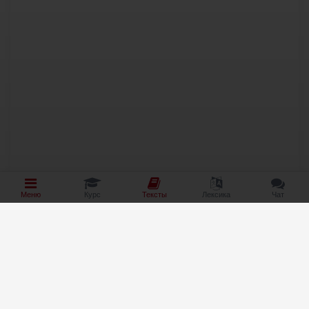
Меню
Курс
Тексты
Лексика
Чат