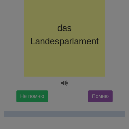
парламент
das
Landesparlament
федеральной
земли
Не помню
Помню