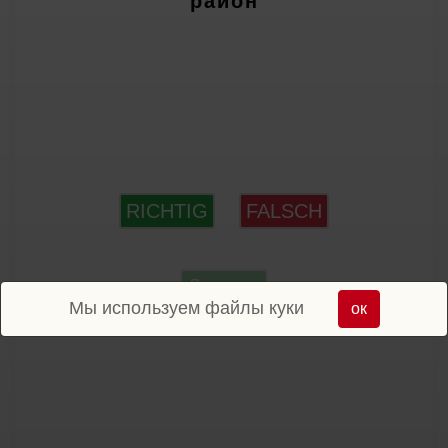
район
RICHTIG
FALSCH
Дальше
Мы используем файлы куки
ок