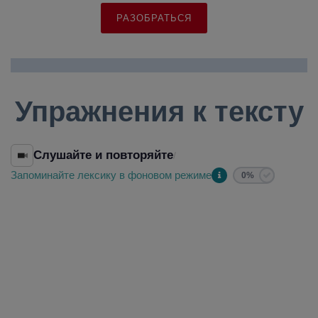
РАЗОБРАТЬСЯ
Упражнения к тексту
Слушайте и повторяйте
/
Запоминайте лексику в фоновом режиме
0%
das Bundesland
федеральная земля