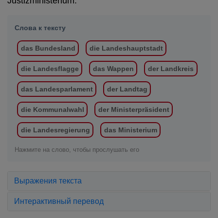
Justizministerium.
Слова к тексту
das Bundesland
die Landeshauptstadt
die Landesflagge
das Wappen
der Landkreis
das Landesparlament
der Landtag
die Kommunalwahl
der Ministerpräsident
die Landesregierung
das Ministerium
Нажмите на слово, чтобы прослушать его
Выражения текста
Интерактивный перевод