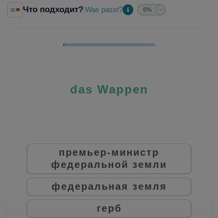
Что подходит?
Was passt?
/
0%
das Wappen
премьер-министр
федеральной земли
федеральная земля
герб