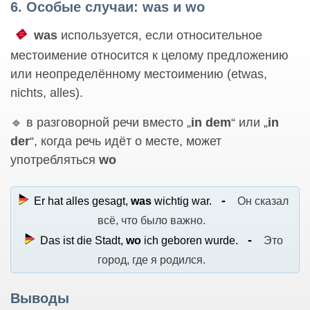
6. Особые случаи: was и wo
🔹
was
используется, если относительное
местоимение относится к целому предложению
или неопределённому местоимению (etwas,
nichts, alles).
🔹 в разговорной речи вместо „
in dem
“ или „
in
der
“, когда речь идёт о месте, может
употребляться
wo
Er hat alles gesagt,
was
wichtig war.
Он сказал
всё, что было важно.
Das ist die Stadt,
wo
ich geboren wurde.
Это
город, где я родился.
Выводы