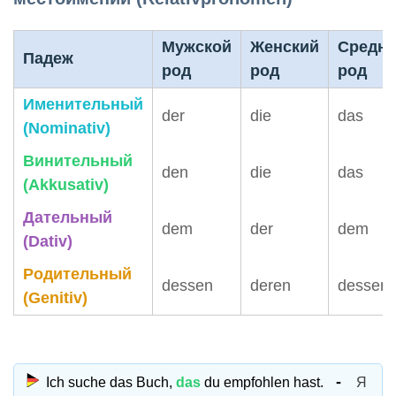
Мужской
Женский
Средн
Падеж
род
род
род
Именительный
der
die
das
(Nominativ)
Винительный
den
die
das
(Akkusativ)
Дательный
dem
der
dem
(Dativ)
Родительный
dessen
deren
dessen
(Genitiv)
Ich suche das Buch,
das
du empfohlen hast.
Я