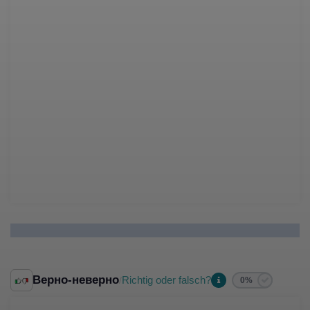
Верно-неверно
Richtig oder falsch?
/
0%