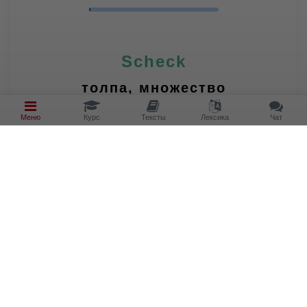
Scheck
толпа, множество
Меню
Курс
Тексты
Лексика
Чат
RICHTIG
FALSCH
Дальше