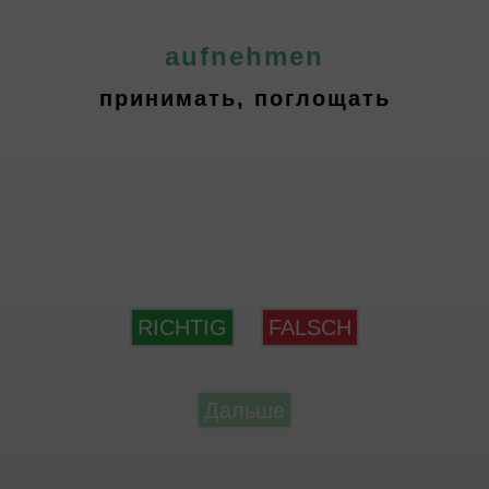
aufnehmen
принимать, поглощать
RICHTIG
FALSCH
Дальше