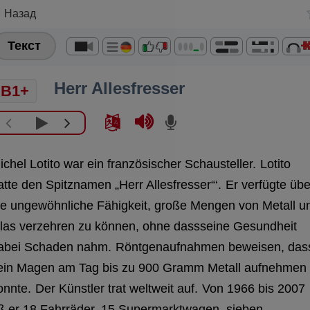
Назад
Текст
Herr Allesfresser
B1+
ichel Lotito war ein französischer Schausteller.
Lotito
atte den Spitznamen „Herr Allesfresser“‘.
Er verfügte übe
ie ungewöhnliche Fähigkeit, große Mengen von Metall u
las verzehren zu können, ohne dassseine Gesundheit
abei Schaden nahm.
Röntgenaufnahmen beweisen, das
ein Magen am Tag bis zu 900 Gramm Metall aufnehmen
onnte.
Der Künstler trat weltweit auf.
Von 1966 bis 2007
ß er 18 Fahrräder, 15 Supermarktwagen, sieben