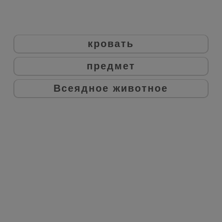
кровать
предмет
Всеядное животное