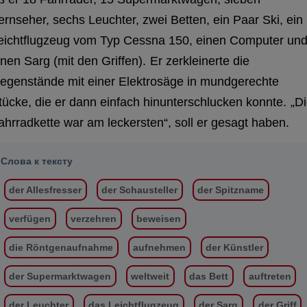
ernseher, sechs Leuchter, zwei Betten, ein Paar Ski, ein
eichtflugzeug vom Typ Cessna 150, einen Computer un
inen Sarg (mit den Griffen).
Er zerkleinerte die
egenstände mit einer Elektrosäge in mundgerechte
tücke, die er dann einfach hinunterschlucken konnte.
„D
ahrradkette war am leckersten“, soll er gesagt haben.
Слова к тексту
der Allesfresser
der Schausteller
der Spitzname
verfügen
verzehren
beweisen
die Röntgenaufnahme
aufnehmen
der Künstler
der Supermarktwagen
weltweit
das Bett
auftreten
der Leuchter
das Leichtflugzeug
der Sarg
der Griff