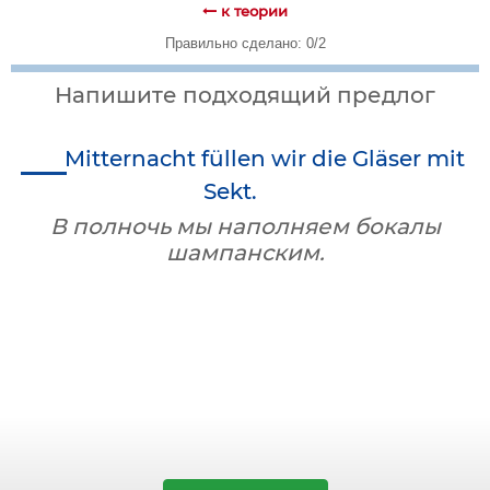
к теории
Правильно сделано: 0/2
Напишите подходящий предлог
Mitternacht füllen wir die Gläser mit
Sekt.
В полночь мы наполняем бокалы
шампанским.
Слово
"die Mitternacht - полночь"
означает в немецком точное время и
употребляется с предлогом
um
.