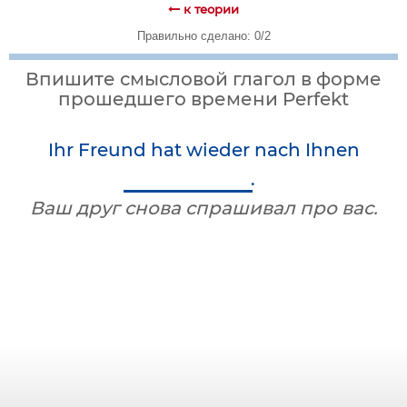
к теории
Правильно сделано: 0/2
Впишите смысловой глагол в форме
прошедшего времени Perfekt
Ihr Freund hat wieder nach Ihnen
.
Ваш друг снова спрашивал про вас.
Слабые глаголы образуют третью
основную форму с помощью
приставки ge- + основа инфинитива I
+ (e)t
.