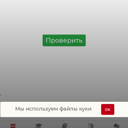
гласные
ei
, меняются на
ie
-
schreiben-schrieb, bleiben-blieb, а
также rufen-rief
Проверить
'
Мы используем файлы куки
ок