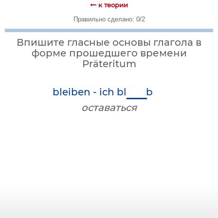
к теории
Правильно сделано: 0/2
Впишите гласные основы глагола в
форме прошедшего времени
Präteritum
bleiben - ich bl
b
оставаться
Сильные глаголы в прошедшем
времени
Präteritum
изменяют
свою основу: