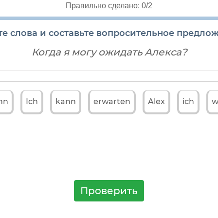
Правильно сделано: 0/2
е слова и составьте вопросительное предлож
Когда я могу ожидать Алекса?
nn
Ich
kann
erwarten
Alex
ich
w
 с вопросительным словом на первом месте стоит
вопрос
ме, далее подлежащее и затем остальные члены предложен
Проверить