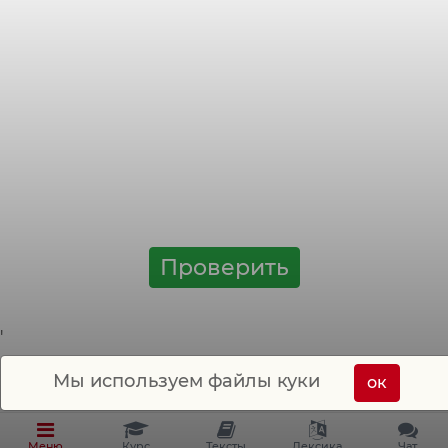
Имена прилагательные этого
тренажера:
heiß
- горячий,
traurig
- грустный,
krank
- больной,
langsam
-
медленный,
schwach
- слабый,
glücklich
- счастливый,
lustig
-
веселый,
allein
- одинокий,
fröhlich
-
радостный,
bequem
- удобный.
Проверить
'
Мы используем файлы куки
ок
Меню
Курс
Тексты
Лексика
Чат