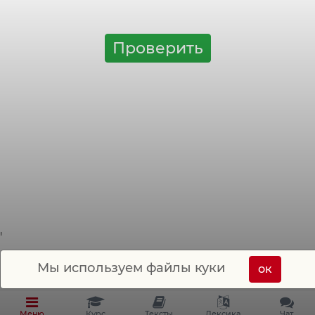
Примеры слов:
der:
Mann, Bruder, Junge, Onkel,
Sohn, Großvater, Cousin ...
Проверить
'
Мы используем файлы куки
ок
Меню
Курс
Тексты
Лексика
Чат