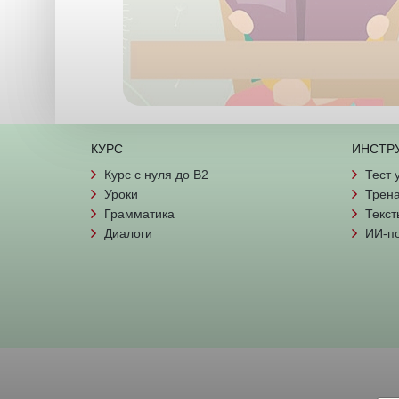
КУРС
ИНСТР
Курс с нуля до B2
Тест 
Уроки
Трена
Грамматика
Текст
Диалоги
ИИ-п