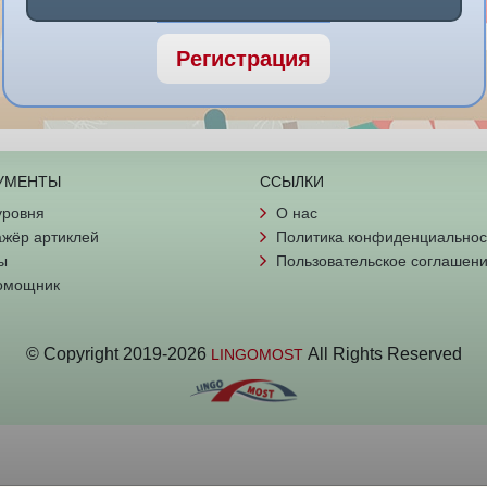
Регистрация
УМЕНТЫ
ССЫЛКИ
уровня
О нас
жёр артиклей
Политика конфиденциальнос
ы
Пользовательское соглашен
омощник
© Copyright
2019-
2026
All Rights Reserved
LINGOMOST