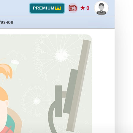
★ 0
PREMIUM
Разное