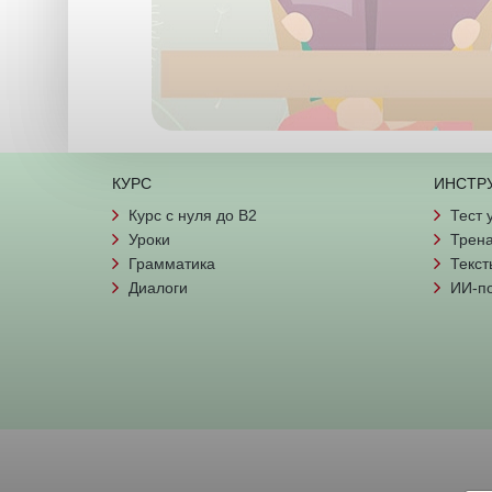
КУРС
ИНСТР
Курс с нуля до B2
Тест 
Уроки
Трена
Грамматика
Текст
Диалоги
ИИ-п