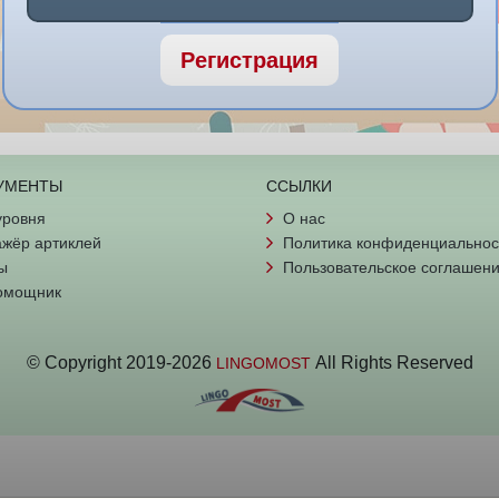
Регистрация
УМЕНТЫ
ССЫЛКИ
уровня
О нас
жёр артиклей
Политика конфиденциальнос
ы
Пользовательское соглашен
омощник
© Copyright
2019-
2026
All Rights Reserved
LINGOMOST