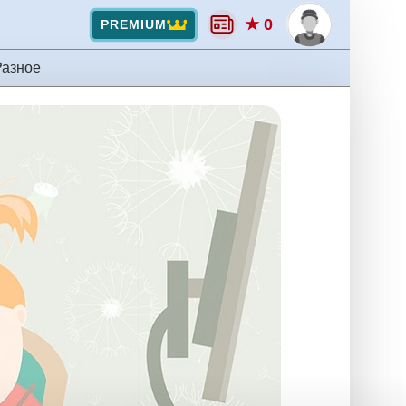
★ 0
PREMIUM
Разное