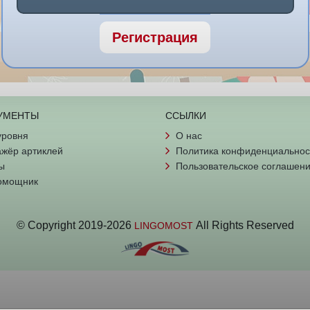
Регистрация
УМЕНТЫ
ССЫЛКИ
уровня
О нас
жёр артиклей
Политика конфиденциальнос
ы
Пользовательское соглашен
омощник
© Copyright
2019-
2026
All Rights Reserved
LINGOMOST