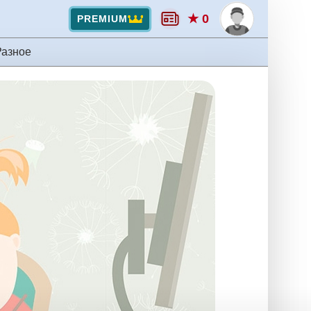
★ 0
PREMIUM
Разное