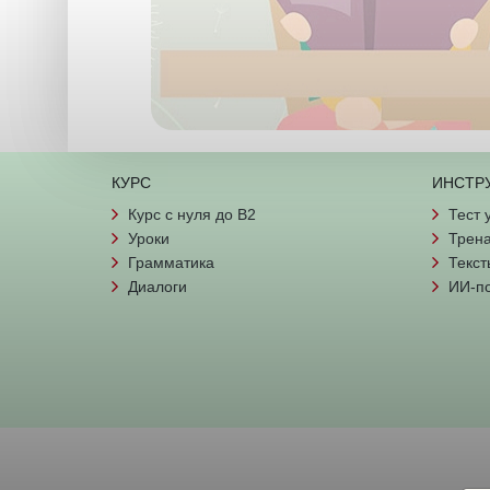
КУРС
ИНСТР
Курс с нуля до B2
Тест 
Уроки
Трена
Грамматика
Текст
Диалоги
ИИ-п