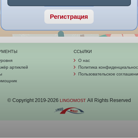
Регистрация
УМЕНТЫ
ССЫЛКИ
уровня
О нас
жёр артиклей
Политика конфиденциальнос
ы
Пользовательское соглашен
омощник
© Copyright
2019-
2026
All Rights Reserved
LINGOMOST