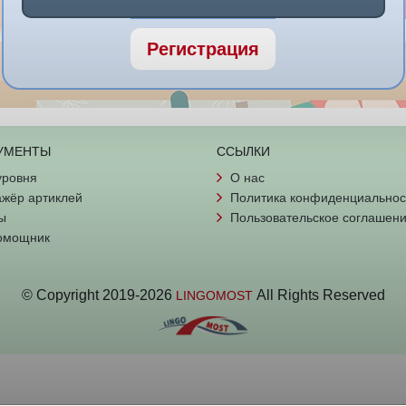
Регистрация
УМЕНТЫ
ССЫЛКИ
уровня
О нас
жёр артиклей
Политика конфиденциальнос
ы
Пользовательское соглашен
омощник
© Copyright
2019-
2026
All Rights Reserved
LINGOMOST