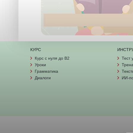
КУРС
ИНСТР
Курс с нуля до B2
Тест 
Уроки
Трена
Грамматика
Текст
Диалоги
ИИ-п