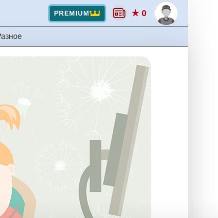
★ 0
PREMIUM
Разное